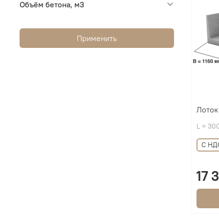
Объём бетона, м3
Применить
Лоток
L = 30
С НД
17 