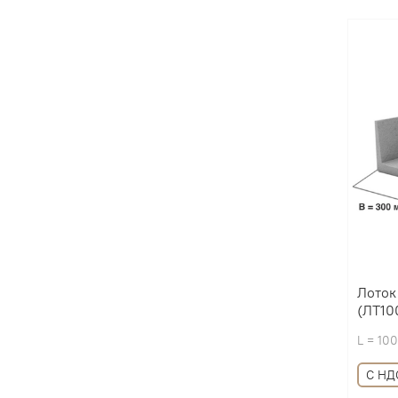
Лоток
(ЛТ10
L = 10
С НД