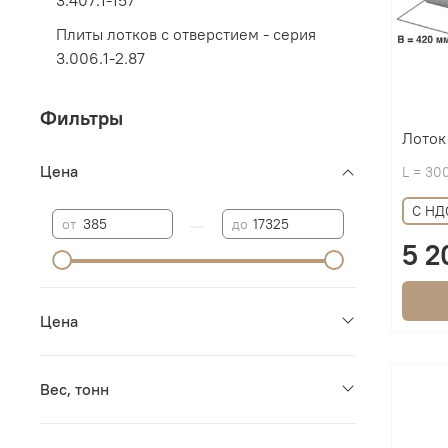
Плиты лотков с отверстием - серия
3.006.1-2.87
Фильтры
Лоток
Цена
L = 30
С НД
—
от
до
5 2
Цена
Вес, тонн